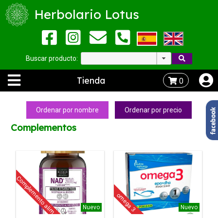
Herbolario Lotus
Buscar producto:
Tienda
0
Ordenar por nombre
Ordenar por precio
Complementos
Complemento alim
omega 3
Nuevo
Nuevo